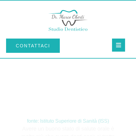
CONTATTACI
“Prevenire è meglio che
curare!”
fonte: Istituto Superiore di Sanità (ISS)
Avere un buono stato di salute orale è