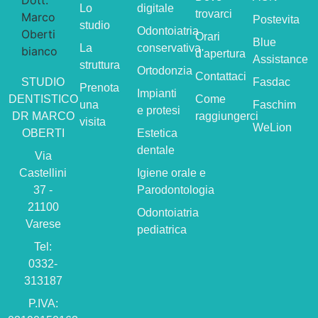
Lo
digitale
trovarci
Postevita
studio
Odontoiatria
Orari
Blue
La
conservativa
d'apertura
Assistance
struttura
Ortodonzia
Contattaci
STUDIO
Fasdac
Prenota
Impianti
DENTISTICO
Come
una
Faschim
e protesi
DR MARCO
raggiungerci
visita
WeLion
OBERTI
Estetica
dentale
Via
Castellini
Igiene orale e
37 -
Parodontologia
21100
Odontoiatria
Varese
pediatrica
Tel:
0332-
313187
P.IVA: