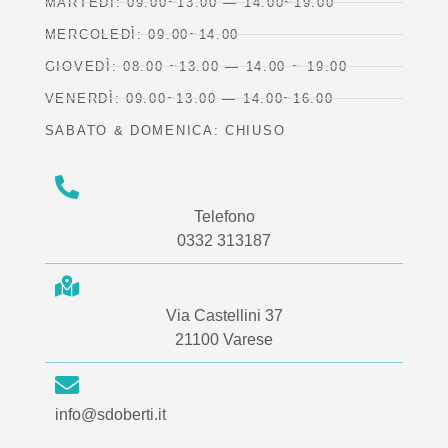
MARTEDÌ: 09.00~13.00 — 14.00~19.00
MERCOLEDÌ: 09.00~14.00
GIOVEDÌ: 08.00 ~13.00 — 14.00 ~ 19.00
VENERDÌ: 09.00~13.00 — 14.00~16.00
SABATO & DOMENICA: CHIUSO
Telefono
0332 313187
Via Castellini 37
21100 Varese
info@sdoberti.it