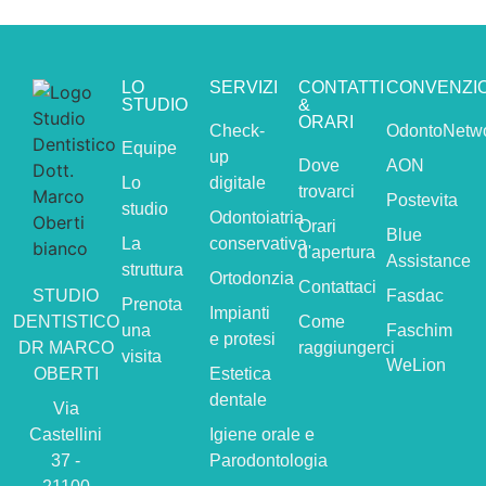
LO
SERVIZI
CONTATTI
CONVENZI
STUDIO
&
ORARI
Check-
OdontoNetw
Equipe
up
Dove
AON
Lo
digitale
trovarci
Postevita
studio
Odontoiatria
Orari
Blue
La
conservativa
d'apertura
Assistance
struttura
Ortodonzia
Contattaci
STUDIO
Fasdac
Prenota
Impianti
DENTISTICO
Come
una
Faschim
e protesi
DR MARCO
raggiungerci
visita
WeLion
OBERTI
Estetica
dentale
Via
Castellini
Igiene orale e
37 -
Parodontologia