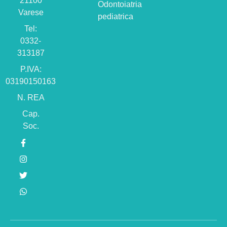
21100
Odontoiatria
Varese
pediatrica
Tel:
0332-
313187
P.IVA:
03190150163
N. REA
Cap.
Soc.