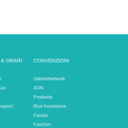
 & ORARI
CONVENZIONI
i
OdontoNetwork
ura
AON
Postevita
ngerci
Blue Assistance
Fasdac
Faschim