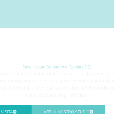
revenire è meglio che curar
fonte: Istituto Superiore di Sanità (ISS)
buono stato di salute orale è molto più che avere dent
 una condizione che influenza fortemente lo stato di s
della persona e che può avere effetti anche molto pe
vita quotidiana degli individui.
VISITA
VEDI IL NOSTRO STUDIO