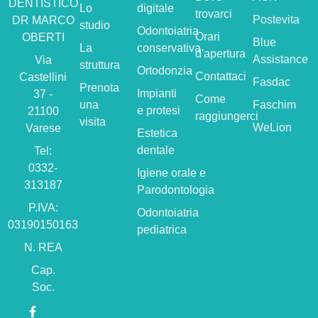
DENTISTICO
Lo
digitale
trovarci
Postevita
DR MARCO
studio
Odontoiatria
Orari
OBERTI
Blue
La
conservativa
d'apertura
Assistance
Via
struttura
Ortodonzia
Contattaci
Castellini
Fasdac
Prenota
Impianti
37 -
Come
una
Faschim
e protesi
21100
raggiungerci
visita
WeLion
Varese
Estetica
dentale
Tel:
0332-
Igiene orale e
313187
Parodontologia
P.IVA:
Odontoiatria
03190150163
pediatrica
N. REA
Cap.
Soc.